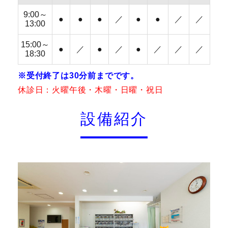
9:00～
●
●
●
／
●
●
／
／
13:00
15:00～
●
／
●
／
●
／
／
／
18:30
※受付終了は30分前までです。
休診日：火曜午後・木曜・日曜・祝日
設備紹介