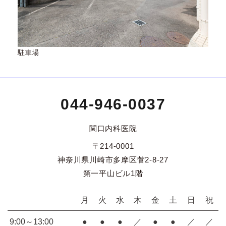
駐車場
044-946-0037
関口内科医院
〒214-0001
神奈川県川崎市多摩区菅2-8-27
第一平山ビル1階
月
火
水
木
金
土
日
祝
9:00～13:00
●
●
●
／
●
●
／
／